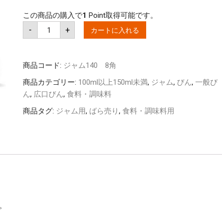
この商品の購入で
1
Point取得可能です。
ジ
-
+
カートに入れる
ャ
ム
140
8
角
商品コード:
ジャム140 8角
（バ
ラ
商品カテゴリー:
100ml以上150ml未満
,
ジャム
,
びん
,
一般び
売
り）
ん
,
広口びん
,
食料・調味料
個
商品タグ:
ジャム用
,
ばら売り
,
食料・調味料用
。