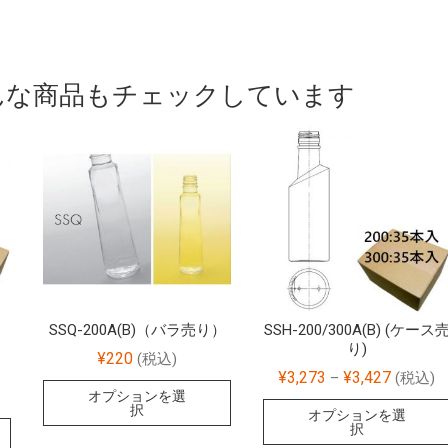
んな商品もチェックしています
SSQ-200A(B)（バラ売り）
SSH-200/300A(B) (ケース
り)
¥
220
(税込)
¥
3,273
¥
3,427
–
(税込)
オプションを選
択
オプションを選
択