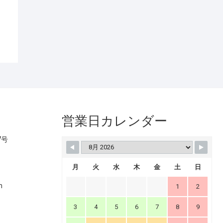
営業日カレンダー
7号
月
火
水
木
金
土
日
m
1
2
3
4
5
6
7
8
9