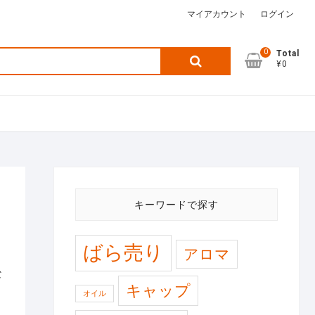
マイアカウント
ログイン
0
検
Total
¥0
索
対
象:
キーワードで探す
ばら売り
アロマ
な
キャップ
オイル