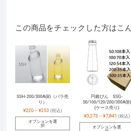
この商品をチェックした方はこ
SSH-200/300A(B)（バラ売
円錐びん SSG-
り）
50/100/120/200/300A(B)
(ケース売り)
¥
220
¥
253
–
(税込)
¥
3,273
¥
7,841
–
(税込)
オプションを選
択
オプションを選
択