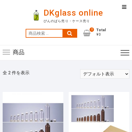
Skip
Top
to
DKglass online
Men
content
びんのばら売り・ケース売り
0
Total
検
¥0
索
対
商品
象:
全 2 件を表示