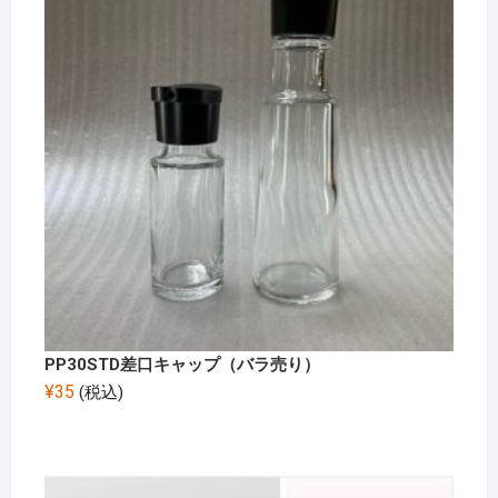
PP30STD差口キャップ（バラ売り）
¥
35
(税込)