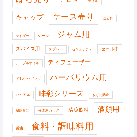
オイル
ケース売り
キャップ
ゴム栓
ジャム用
シール
サイダー
スパイス用
セール中
スプレー
セキュリティ
ディフューザー
テーブルオイル
ハーバリウム用
ドレッシング
味彩シリーズ
バイアル
改ざん防止
酒類用
清涼飲料
液体用ガラス
樹脂容器
食料・調味料用
醤油