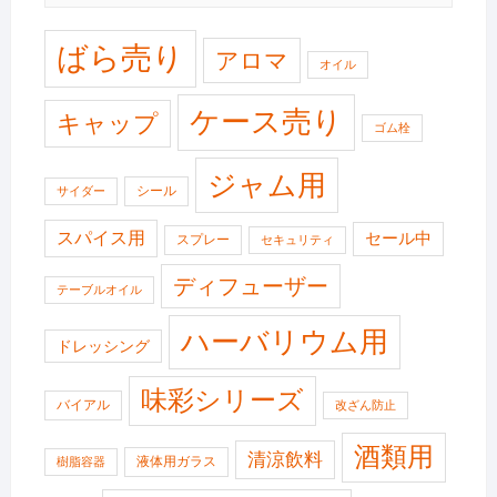
ばら売り
アロマ
オイル
ケース売り
キャップ
ゴム栓
ジャム用
シール
サイダー
スパイス用
セール中
スプレー
セキュリティ
ディフューザー
テーブルオイル
ハーバリウム用
ドレッシング
味彩シリーズ
バイアル
改ざん防止
酒類用
清涼飲料
液体用ガラス
樹脂容器