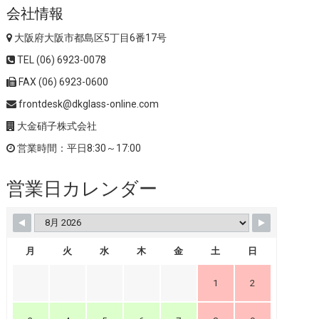
会社情報
大阪府大阪市都島区5丁目6番17号
TEL (06) 6923-0078
FAX (06) 6923-0600
frontdesk@dkglass-online.com
大金硝子株式会社
営業時間：平日8:30～17:00
営業日カレンダー
月
火
水
木
金
土
日
1
2