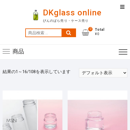
Skip
Top
to
DKglass online
Men
content
びんのばら売り・ケース売り
0
Total
検
¥0
索
対
商品
象:
結果の1～16/108を表示しています