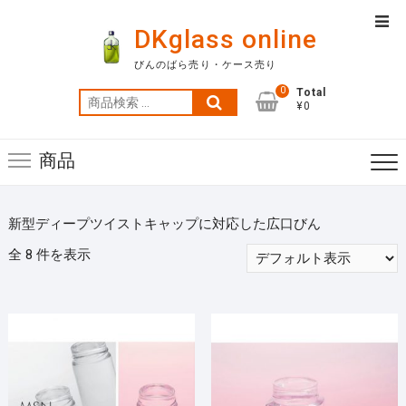
Skip
Top
to
DKglass online
Men
content
びんのばら売り・ケース売り
0
Total
検
¥0
索
対
商品
象:
新型ディープツイストキャップに対応した広口びん
全 8 件を表示