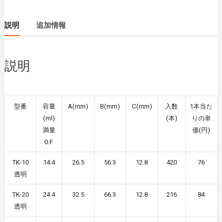
ス）
（ケ
ー
ス
説明
追加情報
売
り）
個
説明
型番
容量
A(mm)
B(mm)
C(mm)
入数
1本当た
(ml)
(本)
りの単
満量
価(円)
O.F.
TK-10
14.4
26.5
56.3
12.8
420
76
透明
TK-20
24.4
32.5
66.3
12.8
216
84
透明