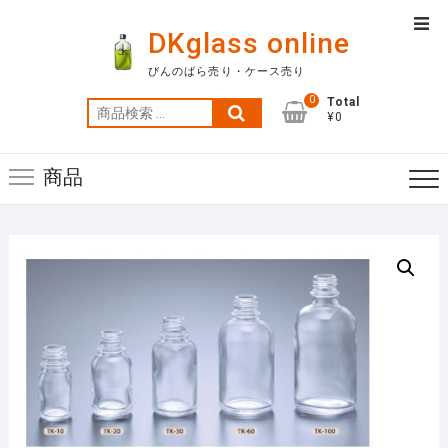
Skip
Top
to
DKglass online
Men
content
びんのばら売り・ケース売り
0
Total
検
¥0
索
対
商品
象: