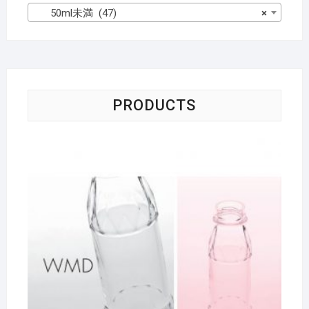
50ml未満 (47)
×
PRODUCTS