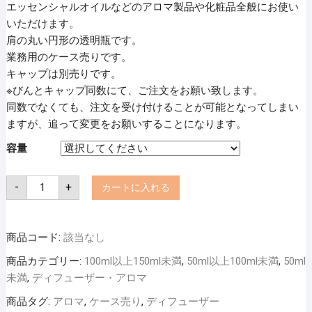
エッセンシャルオイルなどのアロマ製品や化粧品全般にお使い
いただけます。
肩の丸い円形の透明瓶です。
業務用のケース売りです。
キャップは別売りです。
※びんとキャップ同数にて、ご注文をお願い致します。
同数でなくても、注文を受け付けることが可能となってしまい
ますが、追って変更をお願いすることになります。
容量
TK
-
+
カートに入れる
細
口
規
格
瓶・
商品コード:
該当なし
透
明
商品カテゴリー:
100ml以上150ml未満
,
50ml以上100ml未満
,
50ml
（ソ
ー
未満
,
ディフューザー・アロマ
ダ
ガ
商品タグ:
アロマ
,
ケース売り
,
ディフューザー
ラ