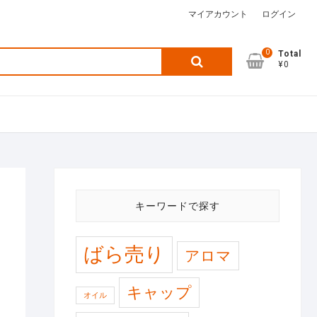
マイアカウント
ログイン
0
検
Total
¥0
索
対
象:
キーワードで探す
ばら売り
アロマ
キャップ
オイル