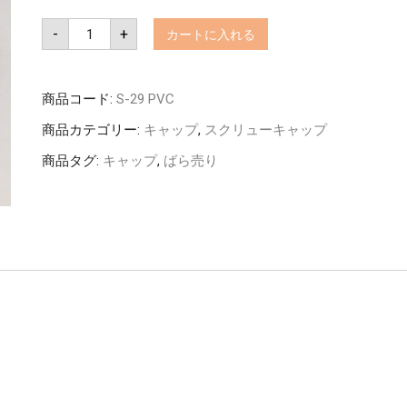
PP30STD
-
+
カートに入れる
用
耐
熱
ネ
ジ
商品コード:
S-29 PVC
キ
ャ
商品カテゴリー:
キャップ
,
スクリューキャップ
ッ
プ
（メ
商品タグ:
キャップ
,
ばら売り
タ
ル）
（バ
ラ
売
り）
個