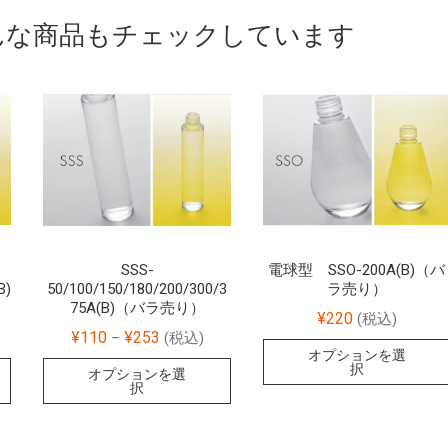
んな商品もチェックしています
SSS-
電球型 SSO-200A(B)（バ
B)
50/100/150/180/200/300/3
ラ売り）
75A(B)（バラ売り）
¥
220
(税込)
¥
110
¥
253
–
(税込)
オプションを選
択
オプションを選
択