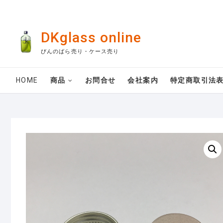
Skip
to
content
DKglass online
びんのばら売り・ケース売り
HOME
商品
お問合せ
会社案内
特定商取引法