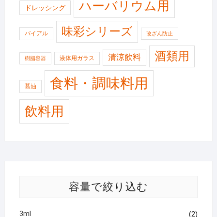
ハーバリウム用
ドレッシング
味彩シリーズ
バイアル
改ざん防止
酒類用
清涼飲料
液体用ガラス
樹脂容器
食料・調味料用
醤油
飲料用
容量で絞り込む
3ml
(2)