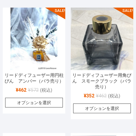
SALE!
SALE!
リードディフューザー用円柱
リードディフューザー用角び
びん アンバー（バラ売り）
ん スモークブラック（バラ
売り）
¥
462
¥
572
(税込)
¥
352
¥
462
(税込)
オプションを選択
オプションを選択