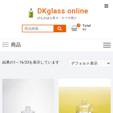
Skip
Top
to
DKglass online
Men
content
びんのばら売り・ケース売り
0
Total
検
¥0
索
対
商品
象:
結果の1～16/23を表示しています