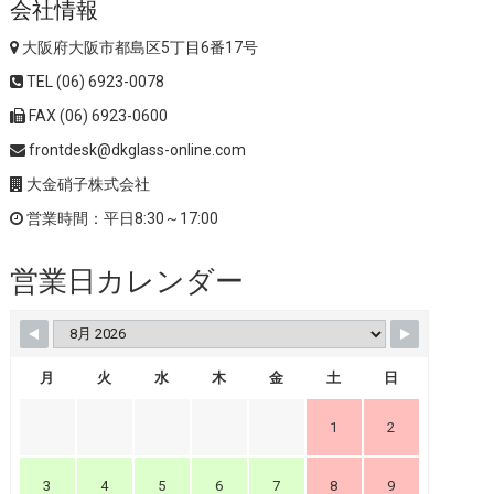
会社情報
大阪府大阪市都島区5丁目6番17号
TEL (06) 6923-0078
FAX (06) 6923-0600
frontdesk@dkglass-online.com
大金硝子株式会社
営業時間：平日8:30～17:00
営業日カレンダー
月
火
水
木
金
土
日
1
2
3
4
5
6
7
8
9