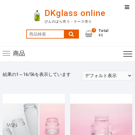
Skip
Top
to
DKglass online
Men
content
びんのばら売り・ケース売り
0
Total
検
¥0
索
対
商品
象:
結果の1～16/56を表示しています