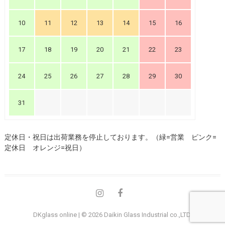
10
11
12
13
14
15
16
17
18
19
20
21
22
23
24
25
26
27
28
29
30
31
定休日・祝日は出荷業務を停止しております。（緑=営業 ピンク=
定休日 オレンジ=祝日）
instagram
Facebook
DKglass online
| © 2026
Daikin Glass Industrial co.,LTD.