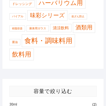
ハーバリウム用
ドレッシング
味彩シリーズ
バイアル
改ざん防止
酒類用
清涼飲料
液体用ガラス
樹脂容器
食料・調味料用
醤油
飲料用
容量で絞り込む
30ml
(2)